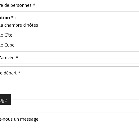
tion * :
La chambre d'hôtes
Le Gîte
Le Cube
age