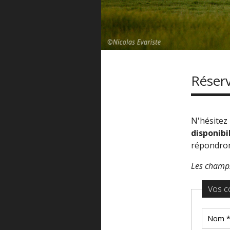
Réser
N'hésitez
disponibi
répondron
Les champs
Vos c